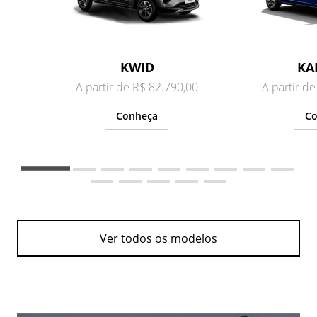
KWID
KA
A partir de R$ 82.790,00
A partir d
Conheça
Co
Ver todos os modelos