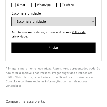
E-mail
WhatsApp
Telefone
Escolha a unidade
Ao informar meus dados, eu concordo com a
Política de
privacidade
.
Enviar
* Imagens meramente ilustrativas. Alguns itens apresentados poderão
não estar disponíveis nas versões. Preços sugeridos e válidos até
31/08/2026. Os preços poderão ser modificados sem aviso prévio.
Consulte e confirme todas as informações com um de nossos
vendedores.
Compartilhe essa oferta: