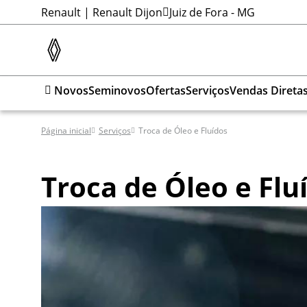
Renault | Renault Dijon
Juiz de Fora - MG
Novos
Seminovos
Ofertas
Serviços
Vendas Direta
Página inicial
Serviços
Troca de Óleo e Fluídos
Troca de Óleo e Flu