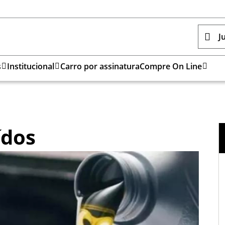
J
s
Institucional
Carro por assinatura
Compre On Line
ídos