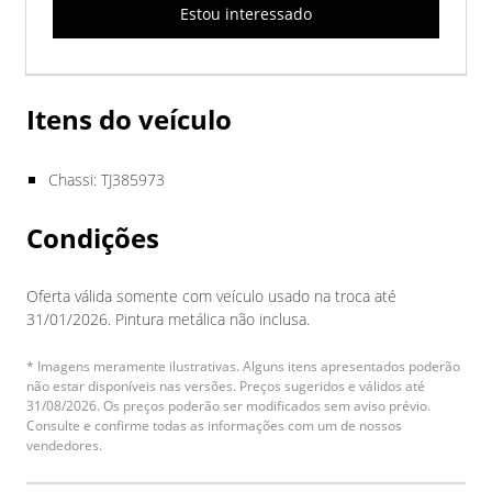
Estou interessado
Itens do veículo
Chassi: TJ385973
Condições
Oferta válida somente com veículo usado na troca até
31/01/2026. Pintura metálica não inclusa.
* Imagens meramente ilustrativas. Alguns itens apresentados poderão
não estar disponíveis nas versões. Preços sugeridos e válidos até
31/08/2026. Os preços poderão ser modificados sem aviso prévio.
Consulte e confirme todas as informações com um de nossos
vendedores.