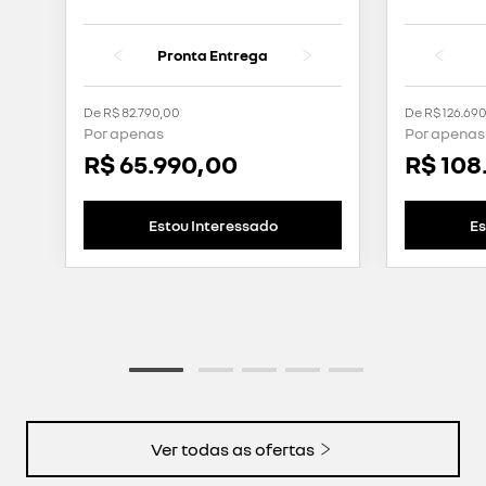
Pronta Entrega
De R$ 82.790,00
De R$ 126.69
Por apenas
Por apenas
R$ 65.990,00
R$ 108
Estou Interessado
Es
Ver todas as ofertas