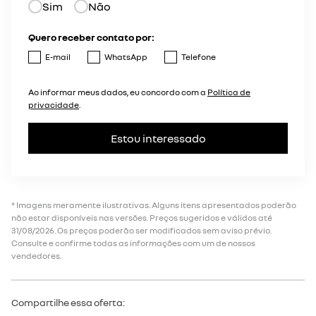
Sim
Não
Quero receber contato por:
E-mail
WhatsApp
Telefone
Ao informar meus dados, eu concordo com a
Política de
privacidade
.
Estou interessado
* Imagens meramente ilustrativas. Alguns itens apresentados poderão
não estar disponíveis nas versões. Preços sugeridos e válidos até
31/08/2026. Os preços poderão ser modificados sem aviso prévio.
Consulte e confirme todas as informações com um de nossos
vendedores.
Compartilhe essa oferta: