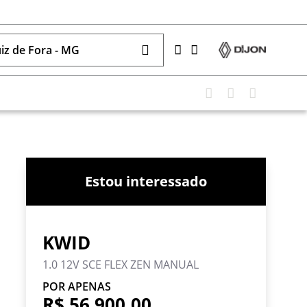
uiz de Fora - MG
Estou interessado
KWID
1.0 12V SCE FLEX ZEN MANUAL
POR APENAS
R$ 56.900,00