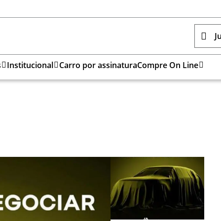
J
s
Institucional
Carro por assinatura
Compre On Line