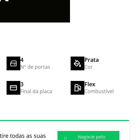
4
Prata
N° de portas
Cor
3
Flex
Final da placa
Combustível
ire todas as suas
Negocie pelo