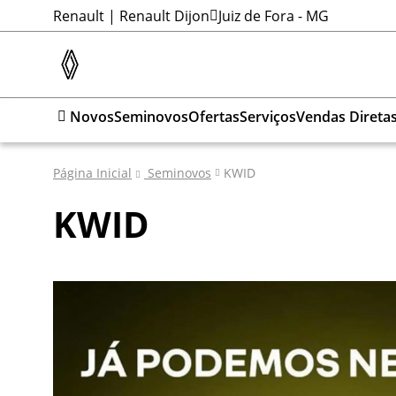
Renault | Renault Dijon
Juiz de Fora - MG
Novos
Seminovos
Ofertas
Serviços
Vendas Direta
Página Inicial
Seminovos
KWID
KWID