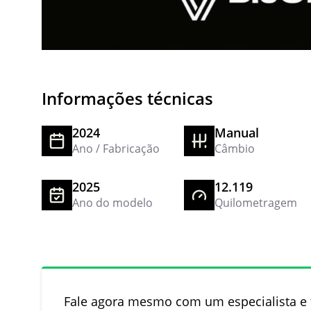
Informações técnicas
2024
Manual
Ano / Fabricação
Câmbio
2025
12.119
Ano do modelo
Quilometragem
Fale agora mesmo com um especialista e t