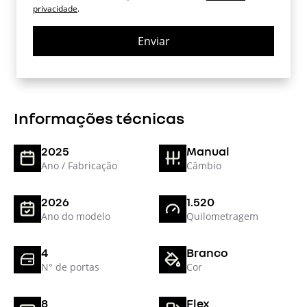
privacidade
.
Enviar
Informações técnicas
2025
Manual
Ano / Fabricação
Câmbio
2026
1.520
Ano do modelo
Quilometragem
4
Branco
N° de portas
Cor
8
Flex