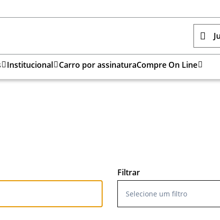
J
s
Institucional
Carro por assinatura
Compre On Line
Selecione um filtro