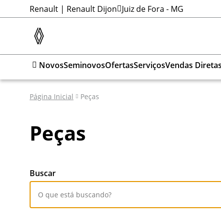
Renault | Renault Dijon
Juiz de Fora - MG
Novos
Seminovos
Ofertas
Serviços
Vendas Direta
Página Inicial
Peças
Peças